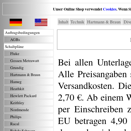
Unser Online Shop verwendet
Cookies
. Wenn S
Inhalt
Technik
Hartmann & Braun
Dive
Auftragsbedingungen
AGBs
Schaltpläne
Fluke
Bei allen Unterlag
Gossen Metrawatt
Grundig
Alle Preisangaben 
Hartmann & Braun
Versandkosten. Di
Hameg
Heathkit
2,70 €. Ab einem W
Hewlett Packard
Keithley
per Einschreiben 
Nordmende
EU betragen 4,90 
Philips
Racal
Rohde Schwarz