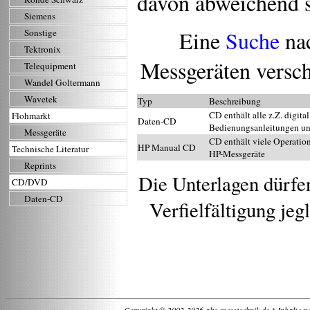
davon abweichend s
Siemens
Eine
Suche
nac
Sonstige
Tektronix
Messgeräten verschi
Telequipment
Wandel Goltermann
Wavetek
Typ
Beschreibung
CD enthält alle z.Z. digita
Flohmarkt
Daten-CD
Bedienungsanleitungen un
Messgeräte
CD enthält viele Operation
HP Manual CD
Technische Literatur
HP-Messgeräte
Reprints
Die Unterlagen dürfen
CD/DVD
Daten-CD
Verfielfältigung je